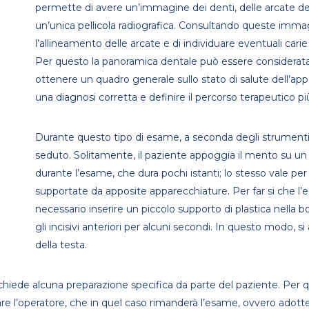
PARODONTOLOGIA
permette di avere un’immagine dei denti, delle arcate den
TELERADIOGRAF
un’unica pellicola radiografica. Consultando queste immagin
PATOLOGIA ORALE
SBIANCAMENTO
DENTALE
l’allineamento delle arcate e di individuare eventuali carie
PEDODONZIA
Per questo la panoramica dentale può essere considerata c
SCANNER INTRA
PROTESI FISSA, PARZIALE,
ottenere un quadro generale sullo stato di salute dell’a
MOBILE
SEDAZIONE COSC
una diagnosi corretta e definire il percorso terapeutico pi
MEDICINA ESTETICA
PROTESI SU IMPIANTI
Durante questo tipo di esame, a seconda degli strumenti uti
SBIANCAMENTO
seduto. Solitamente, il paziente appoggia il mento su un
durante l’esame, che dura pochi istanti; lo stesso vale pe
SEDAZIONE COSCIENTE
supportate da apposite apparecchiature. Per far si che 
necessario inserire un piccolo supporto di plastica nella 
gli incisivi anteriori per alcuni secondi. In questo modo, si
della testa.
hiede alcuna preparazione specifica da parte del paziente. Per q
re l’operatore, che in quel caso rimanderà l’esame, ovvero adotte