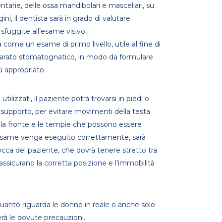
tarie, delle ossa mandibolari e mascellari, su
IE
i, il dentista sarà in grado di valutare
 sfuggite all’esame visivo.
ome un esame di primo livello, utile al fine di
ORALE
pparato stomatognatico, in modo da formulare
IENTE
ù appropriato.
lizzati, il paziente potrà trovarsi in piedi o
 supporto, per evitare movimenti della testa
r la fronte e le tempie che possono essere
l’esame venga eseguito correttamente, sarà
bocca del paziente, che dovrà tenere stretto tra
 assicurano la corretta posizione e l’immobilità
uanto riguarda le donne in reale o anche solo
rà le dovute precauzioni.