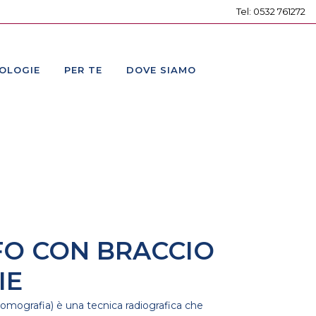
Tel: 0532 761272
OLOGIE
PER TE
DOVE SIAMO
RE
LI
O-
 E
NO
O CON BRACCIO
IE
CO
tomografia) è una tecnica radiografica che
RAFO
ER